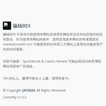
骗钱BEX
骗钱BEX 不承担与您使用本网站及使用本网站所含任何信息相关的任
何责任。作为使用本网站的条件，您同意免除本网站所有者因您在
manbebexwell.com
可能推荐的任何第三方网站上使用任何服务而产
生的任何索赔。
关联方披露：Sportsbook & Casino Review 可能会因访问体育博彩
网站而获得广告佣金。
18+岁以上。赌博可能令人上瘾，请理性参与。
© Copyright
JXF2024
. All Rights Reserved
Currently v1.0.2.