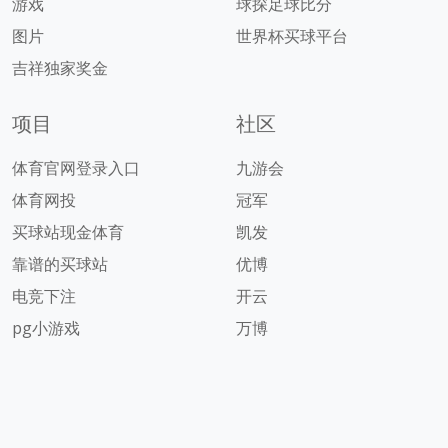
游戏
球探足球比分
图片
世界杯买球平台
吉祥独家奖金
项目
社区
体育官网登录入口
九游会
体育网投
冠军
买球站现金体育
凯发
靠谱的买球站
优博
电竞下注
开云
pg小游戏
万博