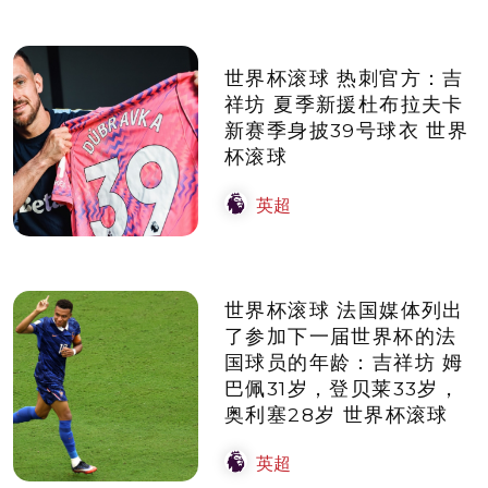
世界杯滚球 热刺官方：吉
祥坊 夏季新援杜布拉夫卡
新赛季身披39号球衣 世界
杯滚球
英超
世界杯滚球 法国媒体列出
了参加下一届世界杯的法
国球员的年龄：吉祥坊 姆
巴佩31岁，登贝莱33岁，
奥利塞28岁 世界杯滚球
英超