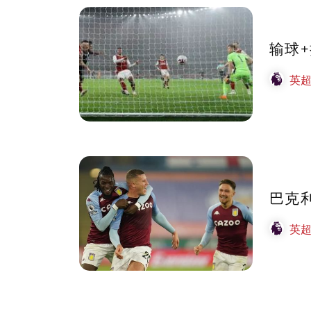
输球
英
巴克
英