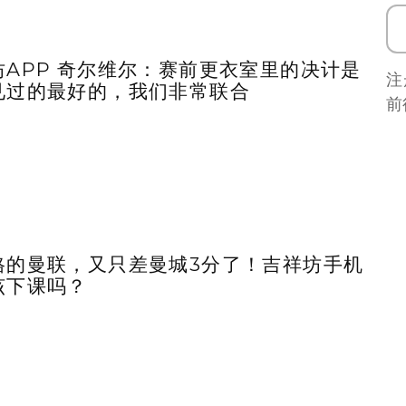
坊APP 奇尔维尔：赛前更衣室里的决计是
注
见过的最好的，我们非常联合
前
超
格的曼联，又只差曼城3分了！吉祥坊手机
该下课吗？
超