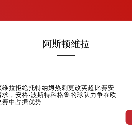
阿斯顿维拉
顿维拉拒绝托特纳姆热刺更改英超比赛安
请求，安格·波斯特科格鲁的球队力争在欧
决赛中占据优势
超