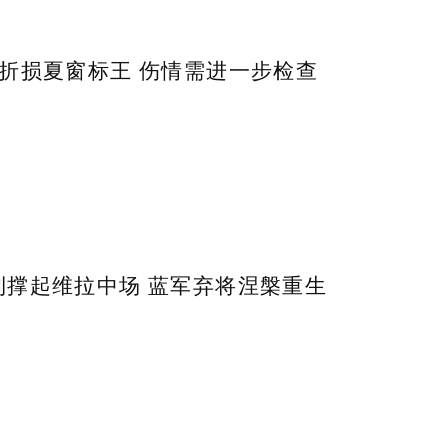
+折损夏窗标王 伤情需进一步检查
超
利撑起维拉中场 蓝军弃将涅槃重生
超