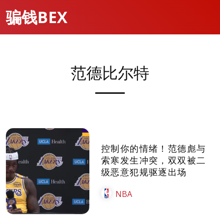
骗钱BEX
范德比尔特
控制你的情绪！范德彪与
索寒发生冲突，双双被二
级恶意犯规驱逐出场
NBA