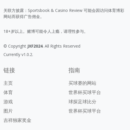
关联方披露：Sportsbook & Casino Review 可能会因访问体育博彩
网站而获得广告佣金。
18+岁以上。赌博可能令人上瘾，请理性参与。
© Copyright
JXF2024
. All Rights Reserved
Currently v1.0.2.
链接
指南
主页
买球赛的网站
体育
世界杯买球平台
游戏
球探足球比分
图片
世界杯买球平台
吉祥独家奖金