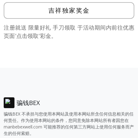
吉祥独家奖金
注册就送 限量好礼 手刀领取 于活动期间内前往优惠
页面”点击领取”彩金。
骗钱BEX
骗钱BEX 不承担与您使用本网站及使用本网站所含任何信息相关的任
何责任。作为使用本网站的条件，您同意免除本网站所有者因您在
manbebexwell.com
可能推荐的任何第三方网站上使用任何服务而产
生的任何索赔。