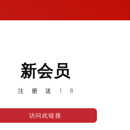
新会员
注册送18
访问此链接