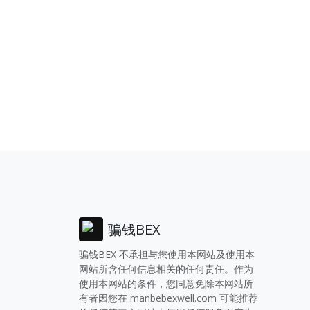
骗钱BEX
骗钱BEX 不承担与您使用本网站及使用本
网站所含任何信息相关的任何责任。作为
使用本网站的条件，您同意免除本网站所
有者因您在
manbebexwell.com
可能推荐