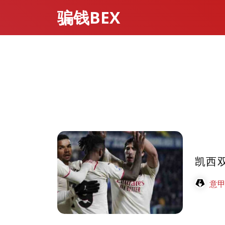
骗钱BEX
凯西
意