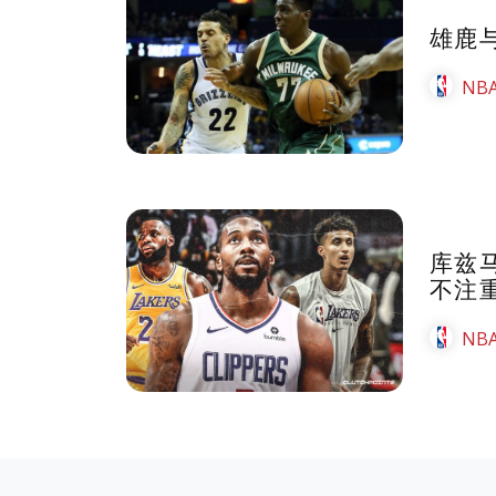
雄鹿
NB
库兹
不注
NB