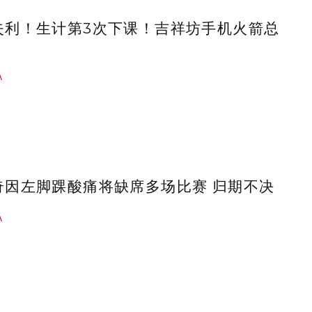
失利！生计第3次下课！吉祥坊手机火箭总
！
A
奇因左脚踝酸痛将缺席多场比赛 归期不决
A