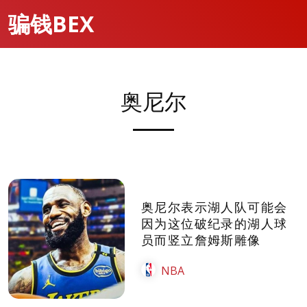
骗钱BEX
奥尼尔
奥尼尔表示湖人队可能会
因为这位破纪录的湖人球
员而竖立詹姆斯雕像
NBA