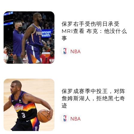
保罗右手受伤明日承受
MRI查看 布克：他没什么
事
NBA
保罗成赛季中投王，对阵
詹姆斯湖人，拒绝黑七奇
迹
NBA