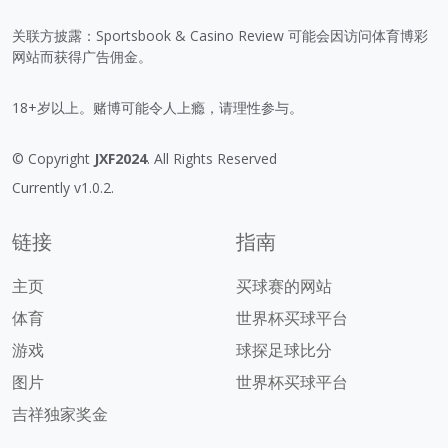
关联方披露：Sportsbook & Casino Review 可能会因访问体育博彩
网站而获得广告佣金。
18+岁以上。赌博可能令人上瘾，请理性参与。
© Copyright
JXF2024
. All Rights Reserved
Currently v1.0.2.
链接
指南
主页
买球赛的网站
体育
世界杯买球平台
游戏
球探足球比分
图片
世界杯买球平台
吉祥独家奖金