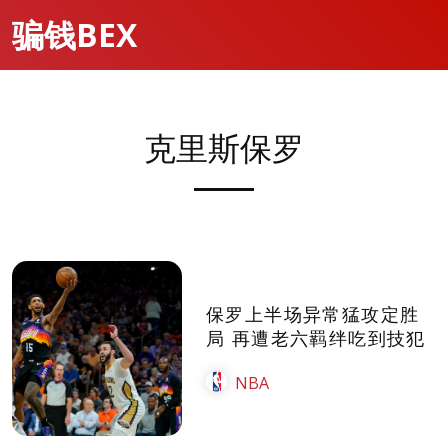
骗钱BEX
克里斯保罗
保罗上半场异常猛攻定胜
局 再遭老六羁绊吃到技犯
NBA