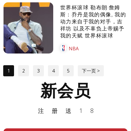
世界杯滚球 勒布朗·詹姆
斯：乔丹是我的偶像, 我的
动力来自于我的对手，吉
祥坊 以及不辜负上帝赐予
我的天赋 世界杯滚球
NBA
1
2
3
4
5
下一页 >
新会员
注册送18