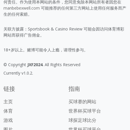
何责任。作为使用本网站的条件，您同意免除本网站所有者因您在
manbebexwell.com
可能推荐的任何第三方网站上使用任何服务而产
生的任何索赔。
关联方披露：Sportsbook & Casino Review 可能会因访问体育博彩
网站而获得广告佣金。
18+岁以上。赌博可能令人上瘾，请理性参与。
© Copyright
JXF2024
. All Rights Reserved
Currently v1.0.2.
链接
指南
主页
买球赛的网站
体育
世界杯买球平台
游戏
球探足球比分
图片
世界杯买球平台