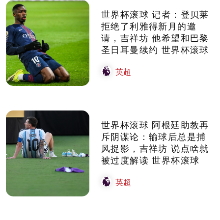
世界杯滚球 记者：登贝莱
拒绝了利雅得新月的邀
请，吉祥坊 他希望和巴黎
圣日耳曼续约 世界杯滚球
英超
世界杯滚球 阿根廷助教再
斥阴谋论：输球后总是捕
风捉影，吉祥坊 说点啥就
被过度解读 世界杯滚球
英超