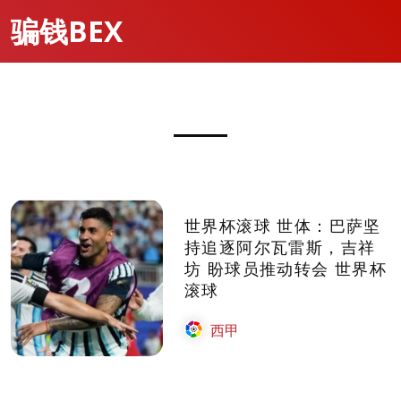
骗钱BEX
世界杯滚球 世体：巴萨坚
持追逐阿尔瓦雷斯，吉祥
坊 盼球员推动转会 世界杯
滚球
西甲