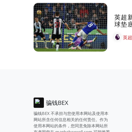
英超新
球垫
英
骗钱BEX
骗钱BEX 不承担与您使用本网站及使用本
网站所含任何信息相关的任何责任。作为
使用本网站的条件，您同意免除本网站所
有者因您在
manbebexwell.com
可能推荐