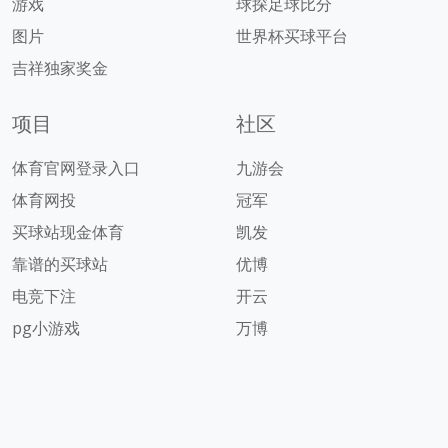
游戏
球探足球比分
图片
世界杯买球平台
吉祥独家奖金
项目
社区
体育官网登录入口
九游会
体育网投
冠军
买球站现金体育
凯发
靠谱的买球站
优博
电竞下注
开云
pg小游戏
万博