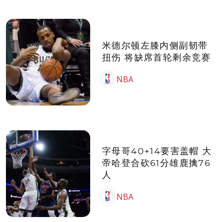
米德尔顿左膝内侧副韧带
扭伤 将缺席首轮剩余竞赛
NBA
字母哥40+14要害盖帽 大
帝哈登合砍61分雄鹿擒76
人
NBA