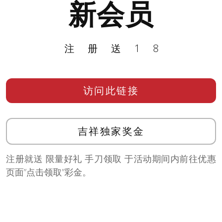
新会员
注册送18
访问此链接
吉祥独家奖金
注册就送 限量好礼 手刀领取 于活动期间内前往优惠
页面”点击领取”彩金。