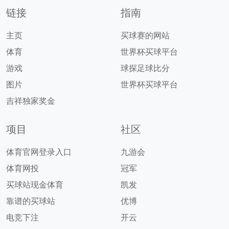
链接
指南
主页
买球赛的网站
体育
世界杯买球平台
游戏
球探足球比分
图片
世界杯买球平台
吉祥独家奖金
项目
社区
体育官网登录入口
九游会
体育网投
冠军
买球站现金体育
凯发
靠谱的买球站
优博
电竞下注
开云