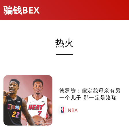
骗钱BEX
热火
德罗赞：假定我母亲有另
一个儿子 那一定是洛瑞
NBA