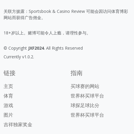
关联方披露：Sportsbook & Casino Review 可能会因访问体育博彩
网站而获得广告佣金。
18+岁以上。赌博可能令人上瘾，请理性参与。
© Copyright
JXF2024
. All Rights Reserved
Currently v1.0.2.
链接
指南
主页
买球赛的网站
体育
世界杯买球平台
游戏
球探足球比分
图片
世界杯买球平台
吉祥独家奖金