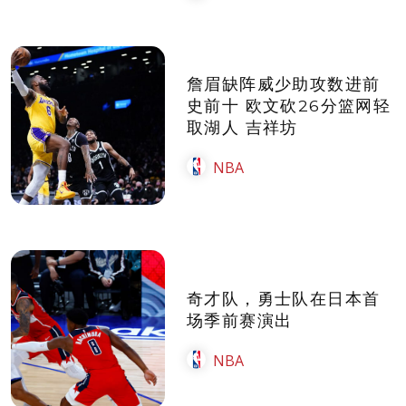
詹眉缺阵威少助攻数进前
史前十 欧文砍26分篮网轻
取湖人 吉祥坊
NBA
奇才队，勇士队在日本首
场季前赛演出
NBA