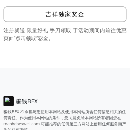
吉祥独家奖金
注册就送 限量好礼 手刀领取 于活动期间内前往优惠
页面”点击领取”彩金。
骗钱BEX
骗钱BEX 不承担与您使用本网站及使用本网站所含任何信息相关的任
何责任。作为使用本网站的条件，您同意免除本网站所有者因您在
manbebexwell.com
可能推荐的任何第三方网站上使用任何服务而产
生的任何索赔。