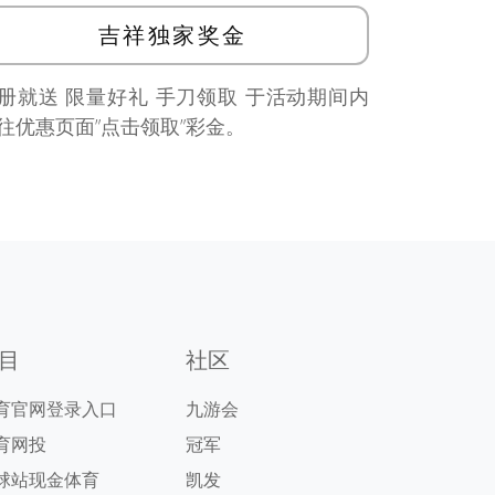
吉祥独家奖金
册就送 限量好礼 手刀领取 于活动期间内
往优惠页面”点击领取”彩金。
目
社区
育官网登录入口
九游会
育网投
冠军
球站现金体育
凯发