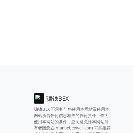
骗钱BEX
骗钱BEX 不承担与您使用本网站及使用本
网站所含任何信息相关的任何责任。作为
使用本网站的条件，您同意免除本网站所
有者因您在
manbebexwell.com
可能推荐