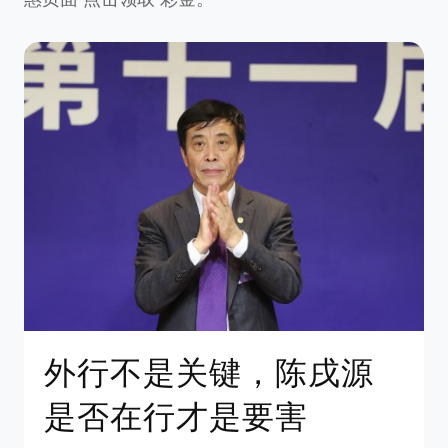
外行不是关键，陈戌源
是否在行才是要害