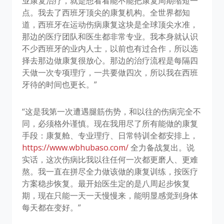
业康复治疗，就是想看看能不能把康复周期缩短一
点。我去了西班牙顶尖的康复机构。全世界都知
道，西班牙在运动伤病康复这块是全球顶尖水准，
那边的医疗团队和医生都非常专业。我本身就认识
不少西班牙的业内人士，以前也有过合作，所以选
择去那边做康复很放心。那边的治疗流程是每隔四
天做一次专项理疗，一共要做四次，所以我在西班
牙待的时间也更长。”
“这是我第一次遭遇腿筋伤势，和以往的伤病完全不
同，必须格外谨慎。现在我用尽了所有能做的康复
手段：康复舱、专业理疗、日常特训全都安排上，
https://www.wbhubaso.com/
全力备战复出。说
实话，这次伤病比我以往任何一次都更磨人、更难
熬。我一直在拼尽全力做该做的康复训练，按医疗
方案稳步恢复。最开始医生定的是八周起步恢复
期，现在只能一天一天慢慢来，能明显感觉到身体
每天都在变好。”