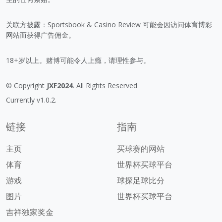
关联方披露：Sportsbook & Casino Review 可能会因访问体育博彩
网站而获得广告佣金。
18+岁以上。赌博可能令人上瘾，请理性参与。
© Copyright
JXF2024
. All Rights Reserved
Currently v1.0.2.
链接
指南
主页
买球赛的网站
体育
世界杯买球平台
游戏
球探足球比分
图片
世界杯买球平台
吉祥独家奖金