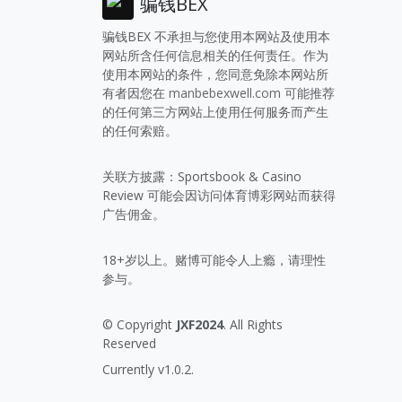
骗钱BEX
骗钱BEX 不承担与您使用本网站及使用本
网站所含任何信息相关的任何责任。作为
使用本网站的条件，您同意免除本网站所
有者因您在
manbebexwell.com
可能推荐
的任何第三方网站上使用任何服务而产生
的任何索赔。
关联方披露：Sportsbook & Casino
Review 可能会因访问体育博彩网站而获得
广告佣金。
18+岁以上。赌博可能令人上瘾，请理性
参与。
© Copyright
JXF2024
. All Rights
Reserved
Currently v1.0.2.