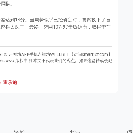
篮网队。
差达到18分。当局势似乎已经确定时，篮网换下了替
得太深了。最终，篮网107-97击败雄鹿，取得季前
l © 吉祥坊APP手机吉祥坊WELLBET【访问smartjxf.com】
ohaowb 版权申明 本文不代表我们的观点。如果这篇转载侵犯
朱-霍乐迪
链接
指南
项